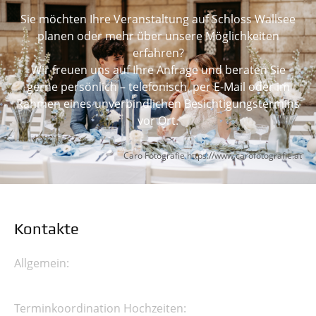
Sie möchten Ihre Veranstaltung auf Schloss Wallsee
planen oder mehr über unsere Möglichkeiten
erfahren?
Wir freuen uns auf Ihre Anfrage und beraten Sie
gerne persönlich – telefonisch, per E-Mail oder im
Rahmen eines unverbindlichen Besichtigungstermins
vor Ort.
Caro Fotografie
https://www.carofotografie.at
Kontakte
Allgemein:
Terminkoordination Hochzeiten: