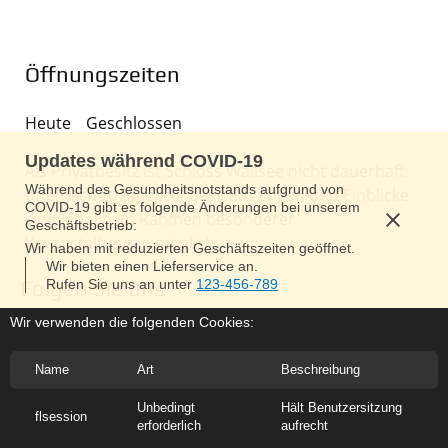
Öffnungszeiten
Heute
Geschlossen
Updates während COVID-19
Als Privatbesitz ist Schloss Wallsee nicht dauerhaft
Während des Gesundheitsnotstands aufgrund von
öffentlich zugänglich. Besichtigungen und Einblicke
COVID-19 gibt es folgende Änderungen bei unserem
sind jedoch im Rahmen besonderer
Geschäftsbetrieb:
Veranstaltungen möglich.
Wir haben mit reduzierten Geschäftszeiten geöffnet.
Wir bieten einen Lieferservice an.
Folgen Sie uns
Rufen Sie uns an unter
123-456-789
Wir verwenden die folgenden Cookies:
Name
Art
Beschreibung
Unbedingt
Hält Benutzersitzung
flsession
erforderlich
aufrecht