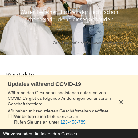
 
"Waren bei einer Hochzeit dort, echt schön.

Caro Fotografie
https://www.carofotografie.at/
Kontakte
Updates während COVID-19
Terminkoordination Hochzeiten:
Während des Gesundheitsnotstands aufgrund von
COVID-19 gibt es folgende Änderungen bei unserem
Geschäftsbetrieb:
Wir haben mit reduzierten Geschäftszeiten geöffnet.
Öffnungszeiten
Wir bieten einen Lieferservice an.
Rufen Sie uns an unter
123-456-789
Heute
Geschlossen
Wir verwenden die folgenden Cookies: