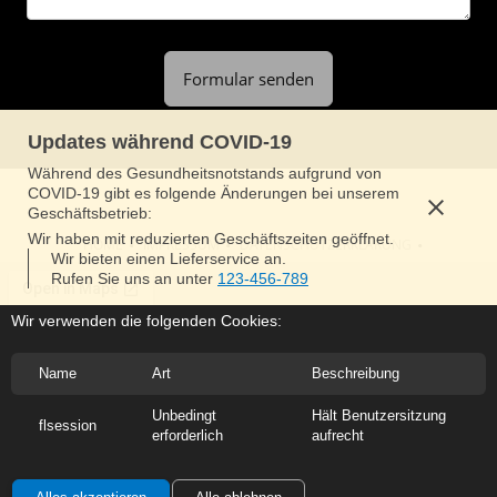
Formular senden
Updates während COVID-19
Während des Gesundheitsnotstands aufgrund von
COVID-19 gibt es folgende Änderungen bei unserem
Geschäftsbetrieb:
Wir haben mit reduzierten Geschäftszeiten geöffnet.
HOME
IMPRESSUM
DATENSCHUTZERKLÄRUNG
Wir bieten einen Lieferservice an.
Rufen Sie uns an unter
123-456-789
Wir verwenden die folgenden Cookies:
Name
Art
Beschreibung
Unbedingt
Hält Benutzersitzung
flsession
erforderlich
aufrecht